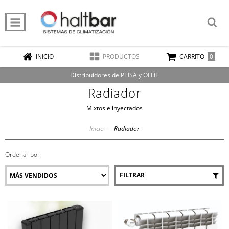
0
INICIO
PRODUCTOS
CARRITO
Distribuidores de PEISA y OFFIT
Radiador
Mixtos e inyectados
Inicio
-
Radiador
Ordenar por
FILTRAR