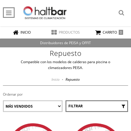
0
INICIO
PRODUCTOS
CARRITO
Distribuidores de PEISA y OFFIT
Repuesto
Compatible con los modelos de calderas para piscina o
climatizadores PEISA.
Inicio
-
Repuesto
Ordenar por
FILTRAR