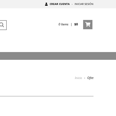
CREAR CUENTA
-
INICIAR SESIÓN
0
Items
|
$0
Inicio
-
Ofitt