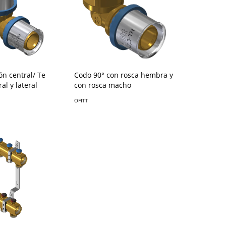
ón central/ Te
Codo 90° con rosca hembra y
al y lateral
con rosca macho
OFITT