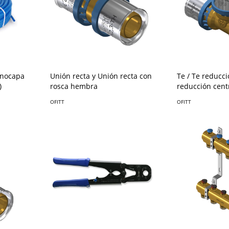
Te / Te reducci
onocapa
Unión recta y Unión recta con
reducción centr
)
rosca hembra
OFITT
OFITT